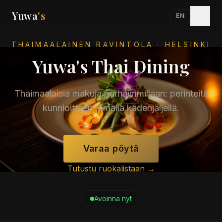
Yuwa
's
EN
THAIMAALAINEN RAVINTOLA · HELSINKI
Yuwa's Thai Dining
Thaimaalaisia makuja parhaimmillaan: perinteitä
kunnioittaen, omalla kädenjäljellä.
Varaa pöytä
Tutustu ruokalistaan →
Avoinna nyt