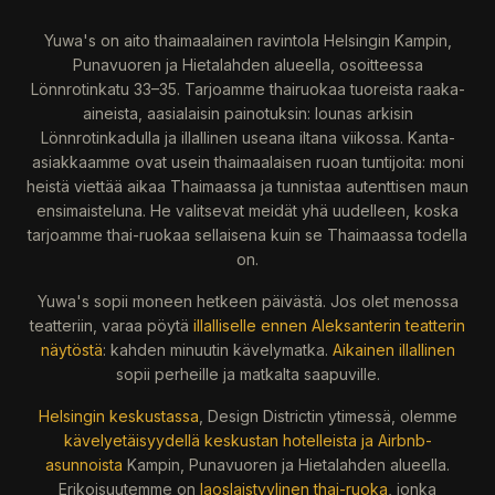
Yuwa's on aito thaimaalainen ravintola Helsingin Kampin,
Punavuoren ja Hietalahden alueella, osoitteessa
Lönnrotinkatu 33–35. Tarjoamme thairuokaa tuoreista raaka-
aineista, aasialaisin painotuksin: lounas arkisin
Lönnrotinkadulla ja illallinen useana iltana viikossa. Kanta-
asiakkaamme ovat usein thaimaalaisen ruoan tuntijoita: moni
heistä viettää aikaa Thaimaassa ja tunnistaa autenttisen maun
ensimaisteluna. He valitsevat meidät yhä uudelleen, koska
tarjoamme thai-ruokaa sellaisena kuin se Thaimaassa todella
on.
Yuwa's sopii moneen hetkeen päivästä. Jos olet menossa
teatteriin, varaa pöytä
illalliselle ennen Aleksanterin teatterin
näytöstä
: kahden minuutin kävelymatka.
Aikainen illallinen
sopii perheille ja matkalta saapuville.
Helsingin keskustassa
, Design Districtin ytimessä, olemme
kävelyetäisyydellä keskustan hotelleista ja Airbnb-
asunnoista
Kampin, Punavuoren ja Hietalahden alueella.
Erikoisuutemme on
laoslaistyylinen thai-ruoka
, jonka