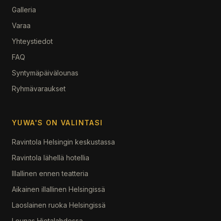
Galleria
Varaa
Yhteystiedot
FAQ
Syntymäpäivälounas
Ryhmävaraukset
YUWA'S ON VALINTASI
Ravintola Helsingin keskustassa
Ravintola lähellä hotellia
Illallinen ennen teatteria
Aikainen illallinen Helsingissä
Laoslainen ruoka Helsingissä
Lounas Hietalahdessa