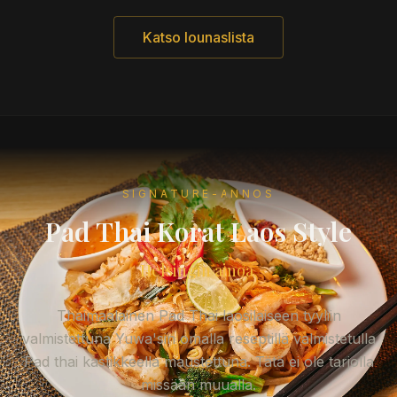
Katso lounaslista
SIGNATURE-ANNOS
Pad Thai Korat Laos Style
Helsingin ainoa.
Thaimaalainen Pad Thai laosilaiseen tyyliin
valmistettuna Yuwa'sin omalla reseptillä valmistetulla
Pad thai kastikkeella maustettuna. Tätä ei ole tarjolla
missään muualla.