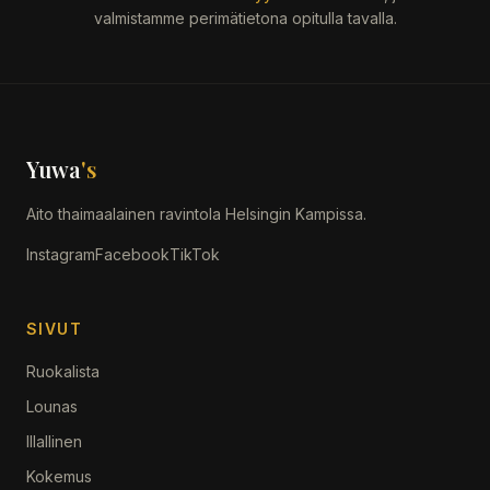
valmistamme perimätietona opitulla tavalla.
Yuwa
's
Aito thaimaalainen ravintola Helsingin Kampissa.
Instagram
Facebook
TikTok
SIVUT
Ruokalista
Lounas
Illallinen
Kokemus