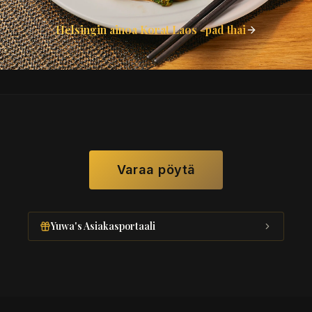
Helsingin ainoa Korat Laos -pad thai
Varaa pöytä
Yuwa's Asiakasportaali