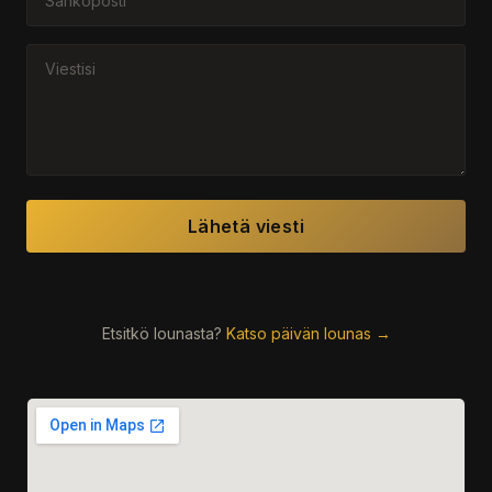
Lähetä viesti
Etsitkö lounasta?
Katso päivän lounas →