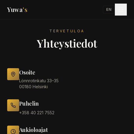
Yuwa
's
EN
TERVETULOA
Yhteystiedot
Osoite
Lönnrotinkatu 33–35
00180 Helsinki
Puhelin
+358 40 221 7552
Aukioloajat