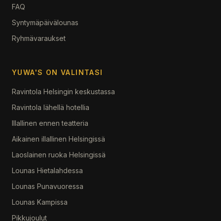
FAQ
Syntymäpäivälounas
Ryhmävaraukset
YUWA'S ON VALINTASI
Ravintola Helsingin keskustassa
Ravintola lähellä hotellia
Illallinen ennen teatteria
Aikainen illallinen Helsingissä
Laoslainen ruoka Helsingissä
Lounas Hietalahdessa
Lounas Punavuoressa
Lounas Kampissa
Pikkujoulut