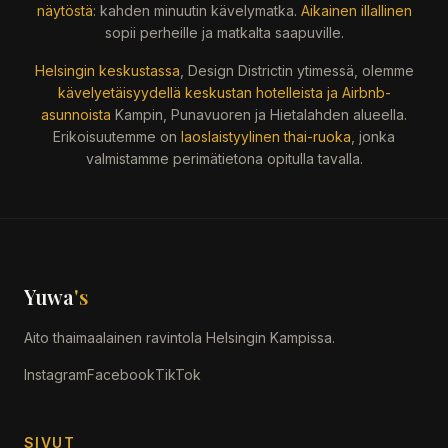
näytöstä
: kahden minuutin kävelymatka.
Aikainen illallinen
sopii perheille ja matkalta saapuville.
Helsingin keskustassa
, Design Districtin ytimessä, olemme
kävelyetäisyydellä keskustan hotelleista ja Airbnb-
asunnoista
Kampin, Punavuoren ja Hietalahden alueella.
Erikoisuutemme on
laoslaistyylinen thai-ruoka
, jonka
valmistamme perimätietona opitulla tavalla.
Yuwa
's
Aito thaimaalainen ravintola Helsingin Kampissa.
Instagram
Facebook
TikTok
SIVUT