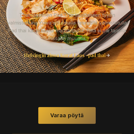
Thaimaalainen Pad Thai laosilaiseen tyyliin
valmistettuna Yuwa'sin omalla reseptillä valmistetulla
Pad thai kastikkeella maustettuna. Tätä ei ole tarjolla
missään muualla.
Helsingin ainoa Korat Laos -pad thai
Varaa pöytä