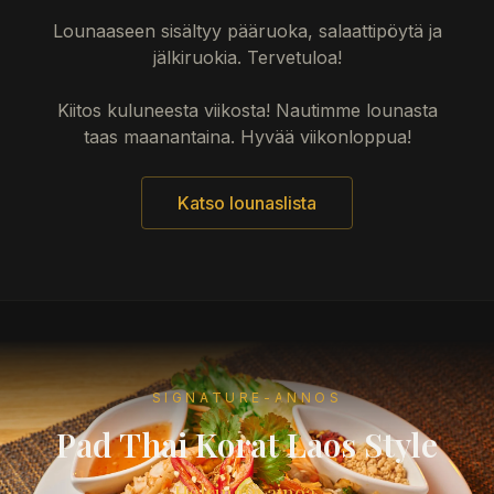
Lounaaseen sisältyy pääruoka, salaattipöytä ja
jälkiruokia. Tervetuloa!
Kiitos kuluneesta viikosta! Nautimme lounasta
taas maanantaina. Hyvää viikonloppua!
Katso lounaslista
SIGNATURE-ANNOS
Pad Thai Korat Laos Style
Helsingin ainoa.