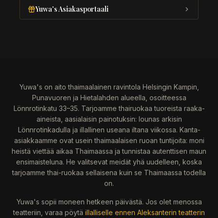
Yuwa's Asiakasportaali
Yuwa's on aito thaimaalainen ravintola Helsingin Kampin,
Punavuoren ja Hietalahden alueella, osoitteessa
Lönnrotinkatu 33–35. Tarjoamme thairuokaa tuoreista raaka-
aineista, aasialaisin painotuksin: lounas arkisin
Lönnrotinkadulla ja illallinen useana iltana viikossa. Kanta-
asiakkaamme ovat usein thaimaalaisen ruoan tuntijoita: moni
heistä viettää aikaa Thaimaassa ja tunnistaa autenttisen maun
ensimaisteluna. He valitsevat meidät yhä uudelleen, koska
tarjoamme thai-ruokaa sellaisena kuin se Thaimaassa todella
on.
Yuwa's sopii moneen hetkeen päivästä. Jos olet menossa
teatteriin, varaa pöytä
illalliselle ennen Aleksanterin teatterin