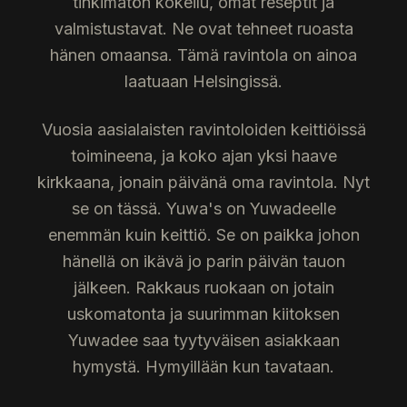
tinkimätön kokeilu, omat reseptit ja
valmistustavat. Ne ovat tehneet ruoasta
hänen omaansa. Tämä ravintola on ainoa
laatuaan Helsingissä.
Vuosia aasialaisten ravintoloiden keittiöissä
toimineena, ja koko ajan yksi haave
kirkkaana, jonain päivänä oma ravintola. Nyt
se on tässä. Yuwa's on Yuwadeelle
enemmän kuin keittiö. Se on paikka johon
hänellä on ikävä jo parin päivän tauon
jälkeen. Rakkaus ruokaan on jotain
uskomatonta ja suurimman kiitoksen
Yuwadee saa tyytyväisen asiakkaan
hymystä. Hymyillään kun tavataan.