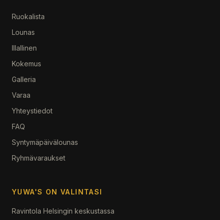
Ruokalista
Lounas
Illallinen
Kokemus
Galleria
Varaa
Yhteystiedot
FAQ
Syntymäpäivälounas
Ryhmävaraukset
YUWA'S ON VALINTASI
Ravintola Helsingin keskustassa