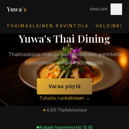
Yuwa
's
ENGLISH
THAIMAALAINEN RAVINTOLA · HELSINKI
Yuwa's Thai Dining
Thaimaalaisia makuja parhaimmillaan: perinteitä
kunnioittaen, omalla kädenjäljellä.
Varaa pöytä
Tutustu ruokalistaan →
★
4,9/5 TripAdvisorissa
Avataan huomenna klo 10.45