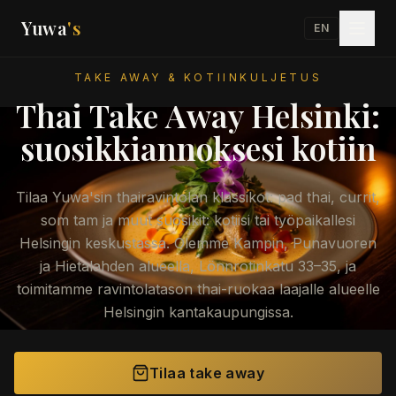
Yuwa
's
EN
TAKE AWAY & KOTIINKULJETUS
Thai Take Away Helsinki:
suosikkiannoksesi kotiin
Tilaa Yuwa'sin thairavintolan klassikot: pad thai, currit,
som tam ja muut suosikit: kotiisi tai työpaikallesi
Helsingin keskustassa. Olemme Kampin, Punavuoren
ja Hietalahden alueella, Lönnrotinkatu 33–35, ja
toimitamme ravintolatason thai-ruokaa laajalle alueelle
Helsingin kantakaupungissa.
Tilaa take away