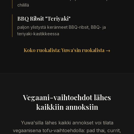
chilillä
BBQ Ribsit "Teriyaki"
paljon ylistystä keränneet BBQ-ribsit, BBQ- ja
teriyaki-kastikkeessa
Koko ruokalista: Yuwa'sin ruokalista →
Vegaani-vaihtoehdot lähes
kaikkiin annoksiin
Yuwa'silla lähes kaikki annokset voi tilata
vegaanisena tofu-vaihtoehdolla: pad thai, currit,