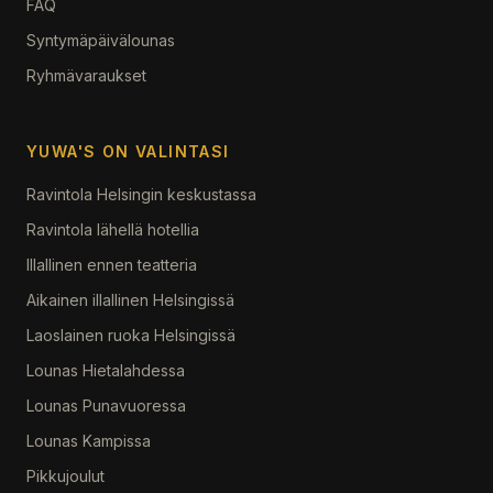
FAQ
Syntymäpäivälounas
Ryhmävaraukset
YUWA'S ON VALINTASI
Ravintola Helsingin keskustassa
Ravintola lähellä hotellia
Illallinen ennen teatteria
Aikainen illallinen Helsingissä
Laoslainen ruoka Helsingissä
Lounas Hietalahdessa
Lounas Punavuoressa
Lounas Kampissa
Pikkujoulut