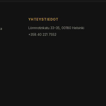
YHTEYSTIEDOT
Lönnrotinkatu 33–35, 00180 Helsinki
sa
+358 40 221 7552