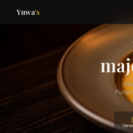
Yuwa
's
maj
Käv
Punavu
Varaa