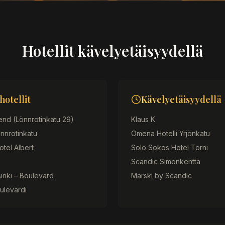
Hotellit kävelyetäisyydellä
otellit
Kävelyetäisyydellä
nd (Lönnrotinkatu 29)
Klaus K
nnrotinkatu
Omena Hotelli Yrjönkatu
otel Albert
Solo Sokos Hotel Torni
Scandic Simonkenttä
sinki – Boulevard
Marski by Scandic
ulevardi