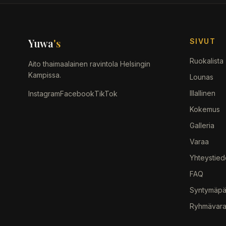
Yuwa
's
SIVUT
Ruokalista
Aito thaimaalainen ravintola Helsingin
Kampissa.
Lounas
Illallinen
Instagram
Facebook
TikTok
Kokemus
Galleria
Varaa
Yhteystied
FAQ
Syntymäpä
Ryhmävara