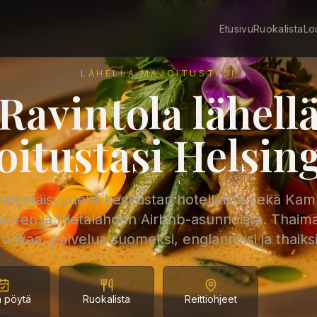
Etusivu
Ruokalista
Lo
LÄHELLÄ MAJOITUSTASI
Ravintola lähell
oitustasi Helsing
elyetäisyydellä keskustan hotelleista sekä Kam
oren ja Hietalahden Airbnb-asunnoista. Thaima
ruokaa, palvelua suomeksi, englanniksi ja thaiksi
 pöytä
Ruokalista
Reittiohjeet