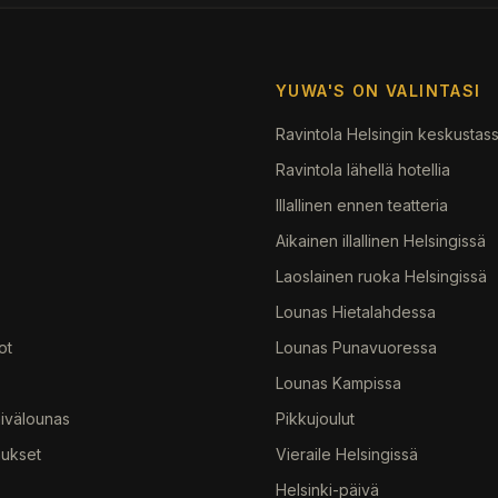
YUWA'S ON VALINTASI
Ravintola Helsingin keskustas
Ravintola lähellä hotellia
Illallinen ennen teatteria
Aikainen illallinen Helsingissä
Laoslainen ruoka Helsingissä
Lounas Hietalahdessa
ot
Lounas Punavuoressa
Lounas Kampissa
ivälounas
Pikkujoulut
ukset
Vieraile Helsingissä
Helsinki-päivä