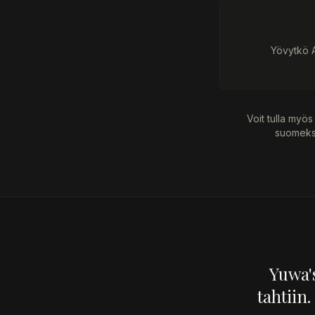
Yövytkö A
Voit tulla myös
suomeksi
Yuwa'
tahtiin