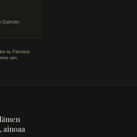
Districtin
 ke–la. Palvelua
imme sen.
ydämen
, ainoaa