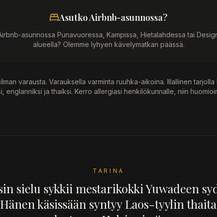
Asutko Airbnb-asunnossa?
irbnb-asunnossa Punavuoressa, Kampissa, Hietalahdessa tai Design 
alueella? Olemme lyhyen kävelymatkan päässä.
 ilman varausta. Varauksella varminta ruuhka-aikoina. Illallinen tarjolla
, englanniksi ja thaiksi. Kerro allergiasi henkilökunnalle, niin huomio
TARINA
sin sielu sykkii mestarikokki Yuwadeen s
. Hänen käsissään syntyy Laos-tyylin thaita