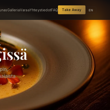
Take Away
unas
Galleria
Varaa
Yhteystiedot
FAQ
EN
ä
issä
pin,
alaista
.