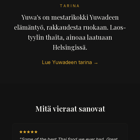
TARINA
Yuwa's on mestarikokki Yuwadeen
elämäntyö, rakkaudesta ruokaan. Laos-
tyylin thaita, ainoaa laatuaan
Helsingissä.
Lue Yuwadeen tarina →
Mitä vieraat sanovat
"Some of the best Thai food we ever had. Great