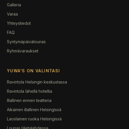
Galleria
Varaa
Yhteystiedot
FAQ
Syntymäpäivälounas
Ryhmävaraukset
YUWA'S ON VALINTASI
Ravintola Helsingin keskustassa
Ravintola lähellä hotellia
Illallinen ennen teatteria
Aikainen illallinen Helsingissä
Laoslainen ruoka Helsingissä
Lounas Hietalahdessa