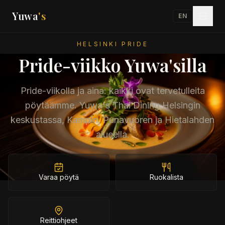
Yuwa
's
EN
HELSINKI PRIDE
Pride-viikko Yuwa'silla
Pride-viikolla ja aina: kaikki ovat tervetulleita
pöytäämme. Yuwa's Thai Dining Helsingin
keskustassa, Kampin, Punavuoren ja Hietalahden
alueella.
Varaa pöytä
Ruokalista
Reittiohjeet